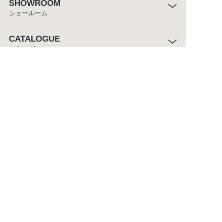
SHOWROOM
ショールーム
CATALOGUE
カタログ
ABOUT
セラトレーディングについて
CUSTOMER SERVICE
お客様窓口
ご利用条件
プライバシーポリシー
サイトマップ
Copyright ©CERA TRADING LTD. All rights reserved.