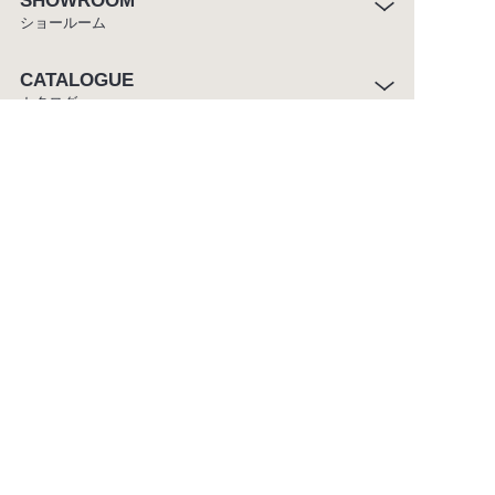
SHOWROOM
ショールーム
CATALOGUE
カタログ
ABOUT
セラトレーディングについて
CUSTOMER SERVICE
お客様窓口
ご利用条件
プライバシーポリシー
サイトマップ
Copyright ©CERA TRADING LTD. All rights reserved.