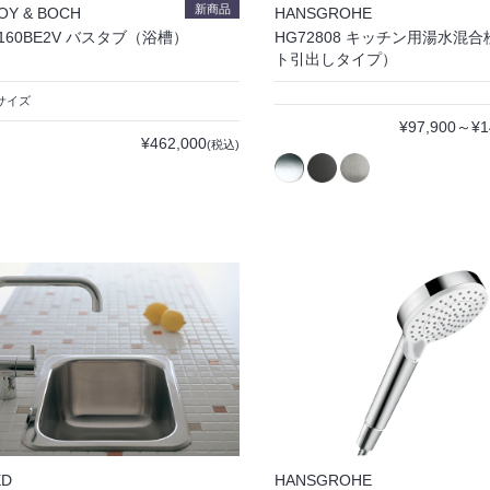
新商品
OY & BOCH
HANSGROHE
Q160BE2V バスタブ（浴槽）
HG72808 キッチン用湯水混
ト引出しタイプ）
0サイズ
¥97,900～¥1
¥462,000
(税込)
ED
HANSGROHE