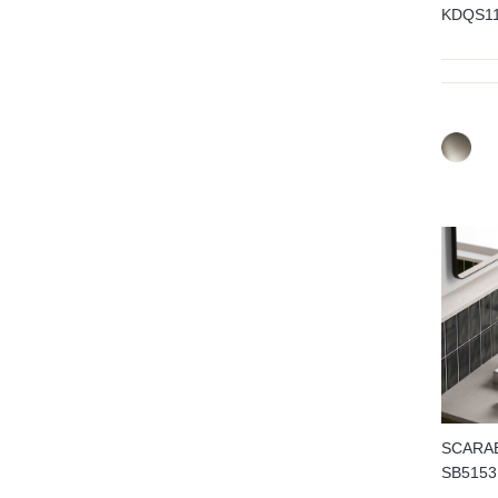
KDQS
SCARA
SB51