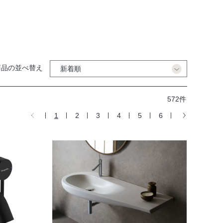
商品の並べ替え
572件
1
2
3
4
5
6