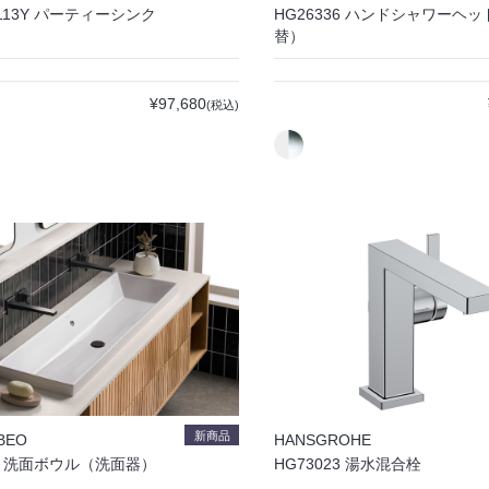
1113Y パーティーシンク
HG26336 ハンドシャワーヘ
替）
¥97,680
(税込)
新商品
BEO
HANSGROHE
53 洗面ボウル（洗面器）
HG73023 湯水混合栓