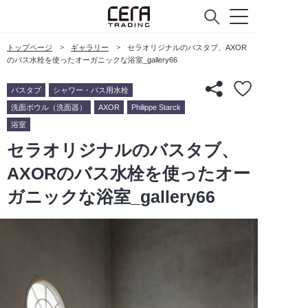
トップページ
ギャラリー
セラオリジナルのバスタブ、AXOR
のバス水栓を使ったオーガニックな浴室_gallery66
バスタブ
シャワー・バス用水栓
洗面ボウル（洗面器）
AXOR
Philippe Starck
浴室
セラオリジナルのバスタブ、
AXORのバス水栓を使ったオー
ガニックな浴室_gallery66