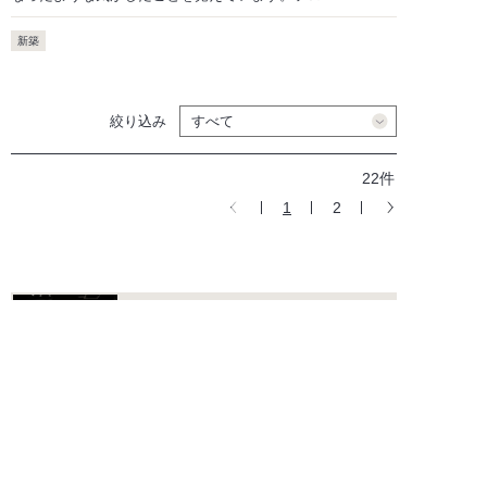
新築
絞り込み
22件
1
2
ショールームのご案内
海外の水まわりデザインに触れて感
じていただけるショールームです。
カタログ
カタログのご請求、デジタルカタロ