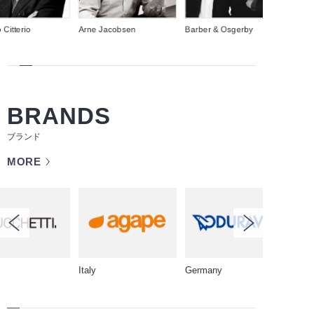
 Citterio
Arne Jacobsen
Barber & Osgerby
Cecil
BRANDS
ブランド
MORE
Italy
Germany
Germ