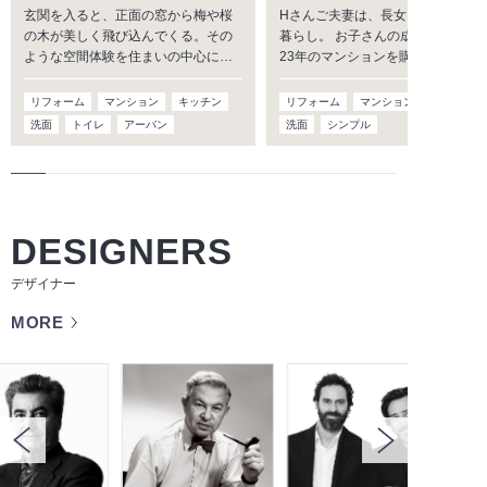
玄関を入ると、正面の窓から梅や桜
Hさんご夫妻は、長女・長男との4
の木が美しく飛び込んでくる。その
暮らし。 お子さんの成長を機に、
ような空間体験を住まいの中心に…
23年のマンションを購入し…
リフォーム
マンション
キッチン
リフォーム
マンション
キッチン
洗面
トイレ
アーバン
洗面
シンプル
DESIGNERS
デザイナー
MORE