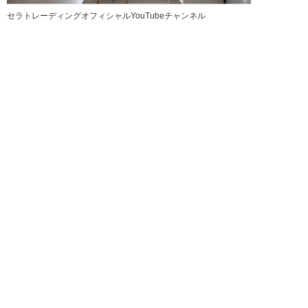
セラトレーディングオフィシャルYouTubeチャンネル
NEWS
お知らせ
MORE
2026/08/03
お知らせ
ヨーロッパ デザイン ガイド（3daysofdesignからコペンハーゲン
デザインウィークへ）更新!!
2026/08/03
お知らせ
納品事例（東京都 VISTA）更新!!
2026/08/03
お知らせ
夏期休暇のお知らせ
2026/07/28
お知らせ