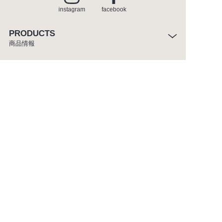
instagram
facebook
PRODUCTS
商品情報
INSPIRATION
インスピレーション
SHOWROOM
ショールーム
CATALOGUE
カタログ
ABOUT
セラトレーディングについて
CUSTOMER SERVICE
お客様窓口