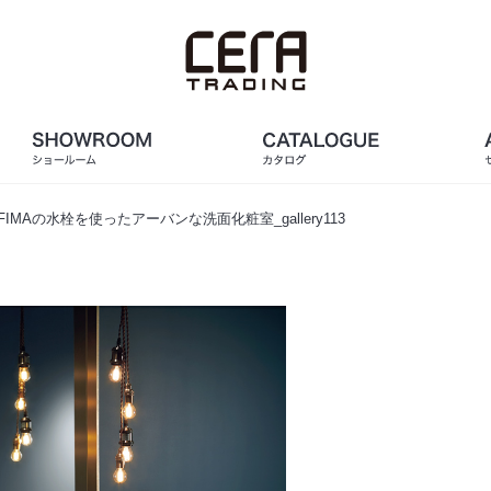
FIMAの水栓を使ったアーバンな洗面化粧室_gallery113