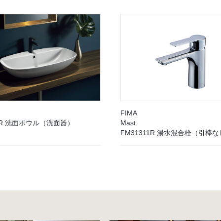
FIMA
5PR 洗面ボウル（洗面器）
Mast
FM31311R 湯水混合栓（引棒