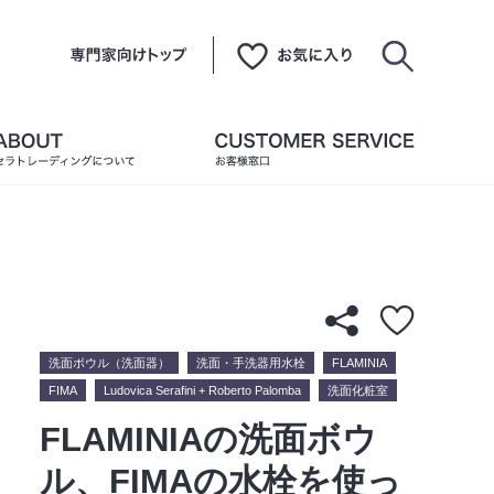
洗面ボウル（洗面器）
洗面・手洗器用水栓
FLAMINIA
FIMA
Ludovica Serafini + Roberto Palomba
洗面化粧室
FLAMINIAの洗面ボウ
ル、FIMAの水栓を使っ