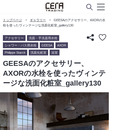
トップページ
ギャラリー
GEESAのアクセサリー、AXORの水
栓を使ったヴィンテージな洗面化粧室_gallery130
アクセサリー
洗面・手洗器用水栓
シャワー・バス用水栓
GEESA
AXOR
Philippe Starck
洗面化粧室
浴室
GEESAのアクセサリー、
AXORの水栓を使ったヴィンテ
ージな洗面化粧室_gallery130