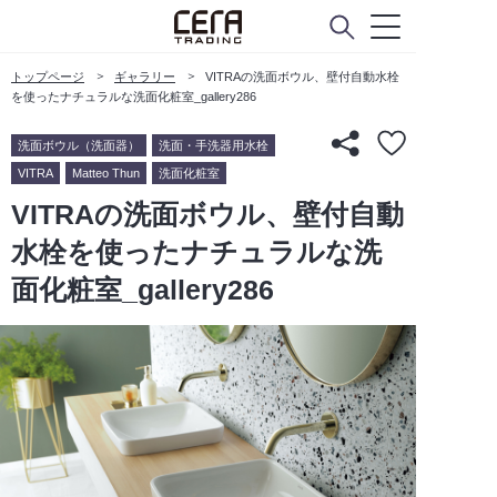
トップページ
ギャラリー
VITRAの洗面ボウル、壁付自動水栓
を使ったナチュラルな洗面化粧室_gallery286
洗面ボウル（洗面器）
洗面・手洗器用水栓
VITRA
Matteo Thun
洗面化粧室
VITRAの洗面ボウル、壁付自動
水栓を使ったナチュラルな洗
面化粧室_gallery286