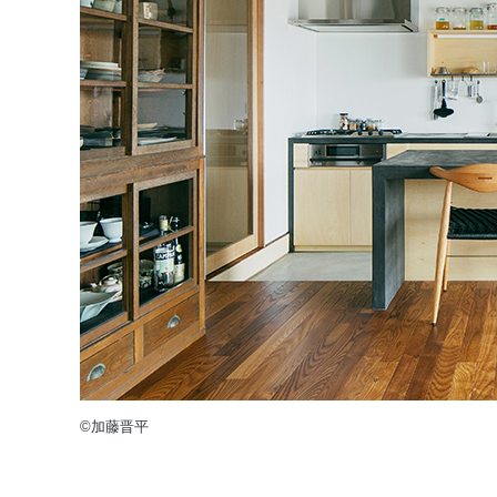
©加藤晋平