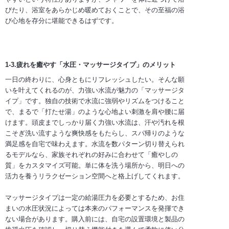
びたり、浴室をあらかじめ暖めておくことで、その至福の浴
び心地を存分に堪能できるはずです。
1-3.疲れを癒やす「水圧・マッサージタイプ」のメリット
一日の終わりに、心身ともにリフレッシュしたい。そんな願
いを叶えてくれるのが、力強い水流が魅力の「マッサージタ
イプ」です。独自の技術で水流に強弱やリズムをつけること
で、まるで「打たせ湯」のような心地よい刺激を肩や腰に届
けます。頭皮までしっかり届く力強い水流は、汗や汚れを根
こそぎ洗い流すような爽快感をもたらし、スパ帰りのような
満足感を自宅で味わえます。水流を数パターン切り替えられ
るモデルなら、家族それぞれの好みに合わせて「癒やしの
質」をカスタマイズ可能。単に体を洗う場所から、明日への
活力を養うリラクゼーション空間へと格上げしてくれます。
マッサージタイプは一定の給湯圧力を必要とするため、お住
まいの水圧状況によっては本来のパフォーマンスを発揮でき
ない場合があります。購入前には、自宅の設置環境と製品の