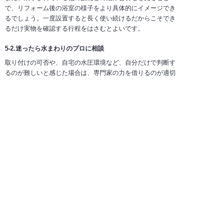
で、リフォーム後の浴室の様子をより具体的にイメージでき
るでしょう。一度設置すると⾧く使い続けるだからこそでき
るだけ実物を確認する行程をはさむとよいです。
5-2.迷ったら水まわりのプロに相談
取り付けの可否や、自宅の水圧環境など、自分だけで判断す
るのが難しいと感じた場合は、専門家の力を借りるのが適切
です。現場状況を把握している業者に相談することで、設置
環境に合わせたアドバイスを受けることができます。
「今の設備にこの製品は取り付けられるか」「水圧に不安が
あるが、どのタイプが適しているか」といった具体的な疑問
を投げかけることで、状況に合わせた提案を受けることがで
きます。
また、ご自身での交換に不安がある場合は、専門業者に設置
を依頼することも検討してください。水漏れなどのトラブル
を避け、安心して使い始められることは大きなメリットで
す。迷ったときは、知識を持つスタッフに相談し、疑問を解
消した上で、納得できる製品を選びましょう。