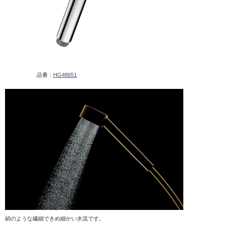
品番：
HG48651
絹のような繊細できめ細かい水流です。