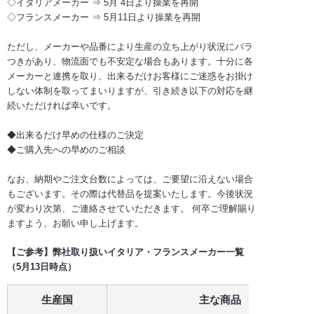
◇イタリアメーカー ⇒ 5月 4日より操業を再開
◇フランスメーカー ⇒ 5月11日より操業を再開
ただし、メーカーや品番により生産の立ち上がり状況にバラ
つきがあり、物流面でも不安定な場合もあります。十分に各
メーカーと連携を取り、出来るだけお客様にご迷惑をお掛け
しない体制を取ってまいりますが、引き続き以下の対応を継
続いただければ幸いです。
◆出来るだけ早めの仕様のご決定
◆ご購入先への早めのご相談
なお、納期やご注文台数によっては、ご要望に沿えない場合
もございます。その際は代替品を提案いたします。今後状況
が変わり次第、ご連絡させていただきます。 何卒ご理解賜り
ますよう、お願い申し上げます。
【ご参考】弊社取り扱いイタリア・フランスメーカー一覧
（5月13日時点）
生産国
主な商品