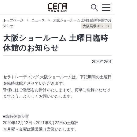
カタログ請求
トップページ
ニュース
大阪ショールーム 土曜日臨時休館のお
知らせ
大阪展示スペース
ABOUT
大阪ショールーム 土曜日臨時
セラトレーディングについて
休館のお知らせ
会社概要
2020/12/01
Company Policy
セラトレーディング 大阪ショールームは、下記期間の土曜日
ニュース
を臨時休館とさせていただきます。
皆様にはご迷惑をお掛けいたしますが、何卒ご理解いただけ
ますよう、よろしくお願いいたします。
CUSTOMER SERVICE
お客様窓口
■臨時休館期間
2020年12月12日～2021年3月27日の土曜日
よくあるご質問
※月曜～金曜は通常通り営業いたします。