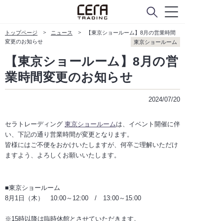
トップページ
ニュース
【東京ショールーム】8月の営業時間
ABOUT
変更のお知らせ
東京ショールーム
セラトレーディングについて
【東京ショールーム】8月の営
会社概要
業時間変更のお知らせ
Company Policy
2024/07/20
ニュース
セラトレーディング
東京ショールーム
は、イベント開催に伴
い、下記の通り営業時間が変更となります。
皆様にはご不便をおかけいたしますが、何卒ご理解いただけ
ますよう、よろしくお願いいたします。
CUSTOMER SERVICE
お客様窓口
■東京ショールーム
よくあるご質問
8月1日（木） 10:00～12:00 / 13:00～15:00
お問い合わせ
※15時以降は臨時休館とさせていただきます。