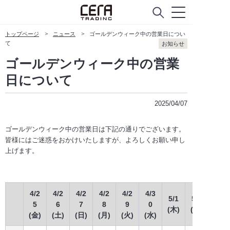
for SUPPLIERS
トップページ
ニュース
ゴールデンウィーク中の営業日につい
て
お知らせ
ゴールデンウィーク中の営業
日について
instagram
facebook
2025/04/07
ゴールデンウィーク中の営業日は下記の通りでございます。
皆様にはご迷惑をおかけいたしますが、よろしくお願い申し
上げます。
4/2
4/2
4/2
4/2
4/2
4/3
5/1
5/2
5/3
5
6
7
8
9
0
(木)
(金)
(土)
(金)
(土)
(日)
(月)
(火)
(水)