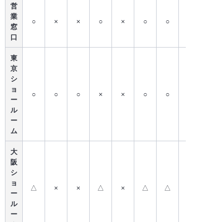
営
業
○
×
×
○
×
○
○
○
×
窓
口
東
京
シ
ョ
○
○
○
×
×
○
○
●
×
ー
ル
ー
ム
大
阪
シ
ョ
△
×
×
△
×
△
△
△
×
ー
ル
ー