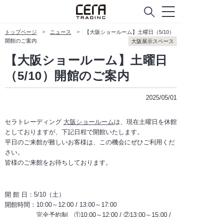
会社概要
トップページ
ニュース
【大阪ショールーム】土曜日（5/10）
Company Policy
開館のご案内
大阪展示スペース
【大阪ショールーム】土曜日
ニュース
（5/10）開館のご案内
2025/05/01
CUSTOMER SERVICE
お客様窓口
セラトレーディング
大阪ショールーム
は、現在土曜日を休館
としておりますが、下記日程で開館いたします。
よくあるご質問
平日のご来館が難しいお客様は、この機会にぜひご利用くだ
さい。
お問い合わせ
皆様のご来館をお待ちしております。
メンテナンスのご依頼
開 館 日：5/10（土）
開館時間：10:00～12:00 / 13:00～17:00
メンテナンスパーツショップ
完全予約制 ①10:00～12:00 / ②13:00～15:00 /