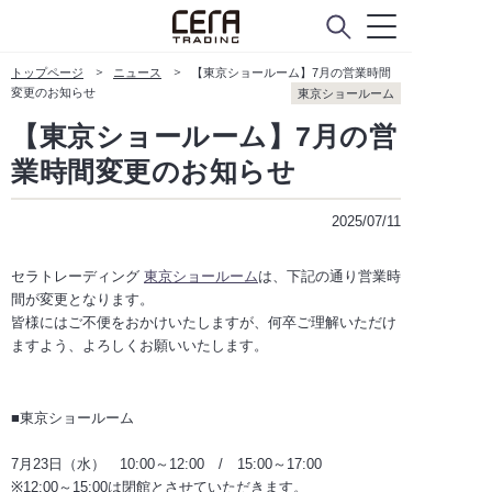
ABOUT
セラトレーディングについて
トップページ
ニュース
【東京ショールーム】7月の営業時間
会社概要
変更のお知らせ
東京ショールーム
【東京ショールーム】7月の営
Company Policy
業時間変更のお知らせ
ニュース
2025/07/11
セラトレーディング
東京ショールーム
は、下記の通り営業時
CUSTOMER SERVICE
間が変更となります。
お客様窓口
皆様にはご不便をおかけいたしますが、何卒ご理解いただけ
ますよう、よろしくお願いいたします。
よくあるご質問
お問い合わせ
■東京ショールーム
7月23日（水） 10:00～12:00 / 15:00～17:00
メンテナンスのご依頼
※12:00～15:00は閉館とさせていただきます。