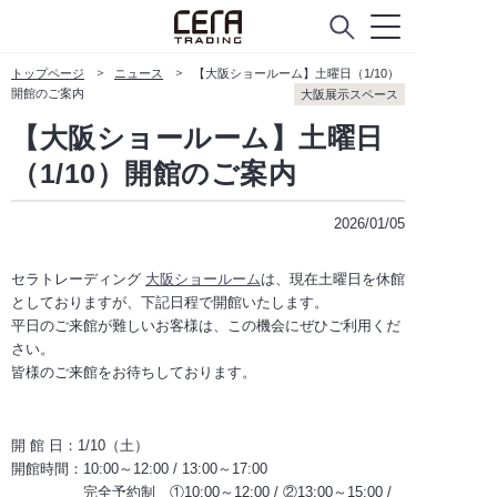
会社概要
トップページ
ニュース
【大阪ショールーム】土曜日（1/10）
Company Policy
開館のご案内
大阪展示スペース
【大阪ショールーム】土曜日
ニュース
（1/10）開館のご案内
2026/01/05
CUSTOMER SERVICE
お客様窓口
セラトレーディング
大阪ショールーム
は、現在土曜日を休館
としておりますが、下記日程で開館いたします。
よくあるご質問
平日のご来館が難しいお客様は、この機会にぜひご利用くだ
さい。
お問い合わせ
皆様のご来館をお待ちしております。
メンテナンスのご依頼
開 館 日：1/10（土）
開館時間：10:00～12:00 / 13:00～17:00
メンテナンスパーツショップ
完全予約制 ①10:00～12:00 / ②13:00～15:00 /