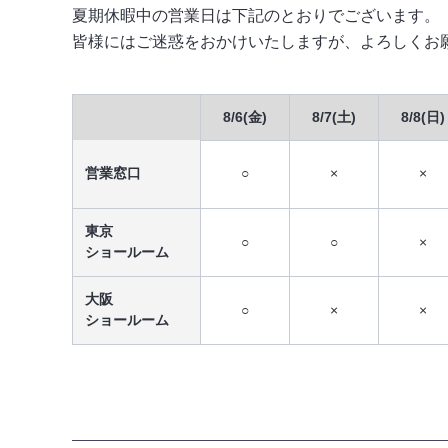
夏期休暇中の営業日は下記のとおりでございます。
皆様にはご迷惑をおかけいたしますが、よろしくお
8/6(金)
8/7(土)
8/8(日)
営業窓口
○
×
×
東京
○
○
×
ショールーム
大阪
○
×
×
ショールーム