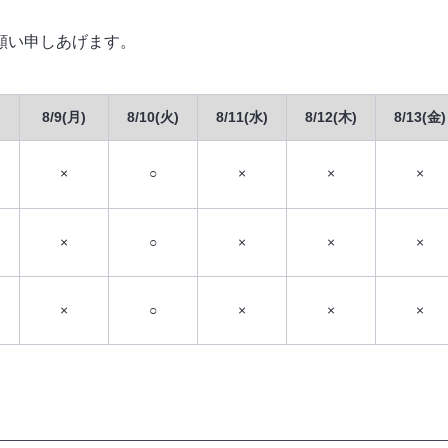
願い申しあげます。
8/9(月)
8/10(火)
8/11(水)
8/12(木)
8/13(金)
×
○
×
×
×
×
○
×
×
×
×
○
×
×
×