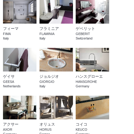
フラミニア
ゲベリット
フィーマ
FLAMINIA
GEBERIT
FIMA
Italy
Switzerland
Italy
ゲイサ
ジョルジオ
ハンスグローエ
GEESA
GIORGIO
HANSGROHE
Netherlands
Italy
Germany
アクサー
オリュス
コイコ
AXOR
HORUS
KEUCO