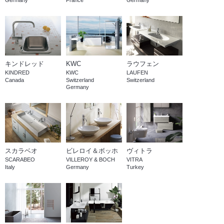
Germany
France
Germany
キンドレッド
KWC
ラウフェン
KINDRED
KWC
LAUFEN
Canada
Switzerland
Switzerland
Germany
スカラベオ
ビレロイ＆ボッホ
ヴィトラ
SCARABEO
VILLEROY & BOCH
VITRA
Italy
Germany
Turkey