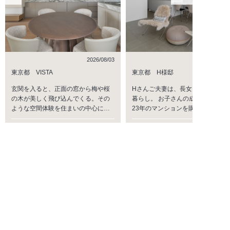
2026/08/03
2026/07/
東京都 VISTA
東京都 H様邸
玄関を入ると、正面の窓から梅や桜
Hさんご夫妻は、長女・長男との4
の木が美しく飛び込んでくる。その
暮らし。 お子さんの成長を機に、
ような空間体験を住まいの中心に…
23年のマンションを購入し…
リフォーム
マンション
キッチン
リフォーム
マンション
キッチン
洗面
トイレ
アーバン
洗面
シンプル
ショールームのご案内