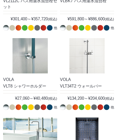
VL2112C バス用湯水混合栓セ
VLBK7 バス用湯水混合栓
ット
¥301,400～¥357,720
¥591,800～¥886,600
(税込)
(税込)
他
他
VOLA
VOLA
VLT8 シャワーホルダー
VLT34T2 ウォールバー
¥27,060～¥40,480
¥134,200～¥204,600
(税込)
(税込)
他
他