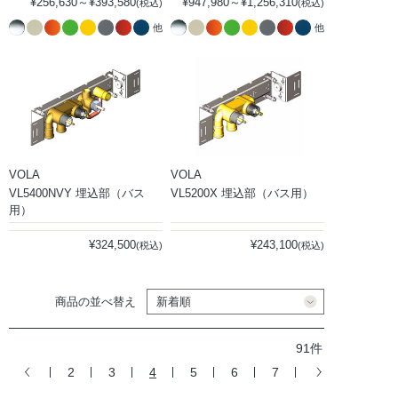
¥256,630～¥393,580
¥947,980～¥1,256,310
(税込)
(税込)
他
他
VOLA
VOLA
VL5400NVY 埋込部（バス
VL5200X 埋込部（バス用）
用）
¥324,500
¥243,100
(税込)
(税込)
商品の並べ替え
91件
2
3
4
5
6
7