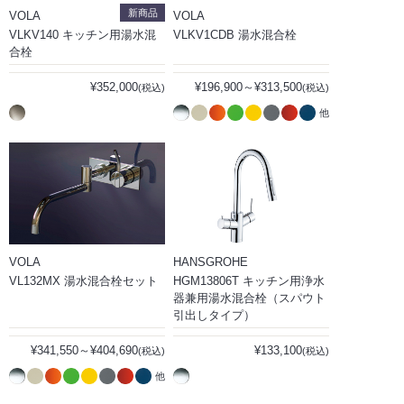
新商品
VOLA
VOLA
VLKV140 キッチン用湯水混
VLKV1CDB 湯水混合栓
合栓
¥352,000
¥196,900～¥313,500
(税込)
(税込)
他
VOLA
HANSGROHE
VL132MX 湯水混合栓セット
HGM13806T キッチン用浄水
器兼用湯水混合栓（スパウト
引出しタイプ）
¥341,550～¥404,690
¥133,100
(税込)
(税込)
他