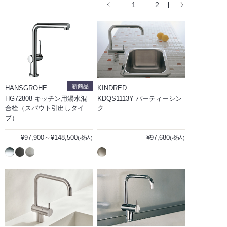
1
2
新商品
HANSGROHE
KINDRED
HG72808 キッチン用湯水混
KDQS1113Y パーティーシン
合栓（スパウト引出しタイ
ク
プ）
¥97,900～¥148,500
¥97,680
(税込)
(税込)