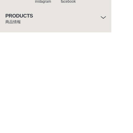
instagram
facebook
PRODUCTS
商品情報
INSPIRATION
インスピレーション
SHOWROOM
ショールーム
CATALOGUE
カタログ
ABOUT
セラトレーディングについて
CUSTOMER SERVICE
お客様窓口