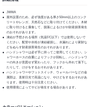
JWWA
屋外設置のため、必ず強度がある厚さ50mm以上のコンク
リートやレンガ、天然石などに取り付けてください。木材
に取り付けると腐食して、脱落によるけがや財産損害発生
のおそれがあります。
凍結が予想される場所（気温5℃以下）では使用しないで
ください。配管や水栓が凍結破損し、水漏れにより家財な
どをぬらす財産損害発生のおそれがあります。
ハンドシャワーは必ず手に持ってご使用してください。シ
ャワーホースの自重によりフックが回転し、ハンドシャワ
ーの向きが意図せず変わったり、フックから外れて落下し
たりして、けがをするおそれがあります。
ハンドシャワーやフットスイッチ、ウォールバーなどの金
属部は、直射日光で高温になり、やけどをするおそれがあ
ります。使用時は十分注意ください。
使用環境によってサビが発生する場合があります。
カラーバリエーション