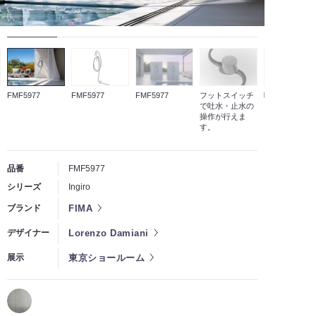
FMF5977
FMF5977
FMF5977
フットスイッチ
吐水イメージ
で吐水・止水の
操作が行えま
す。
品番
FMF5977
シリーズ
Ingiro
FIMA
ブランド
Lorenzo Damiani
デザイナー
東京ショールーム
展示