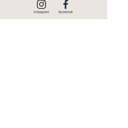
instagram
facebook
PRODUCTS
商品情報
INSPIRATION
インスピレーション
SHOWROOM
ショールーム
CATALOGUE
カタログ
ABOUT
セラトレーディングについて