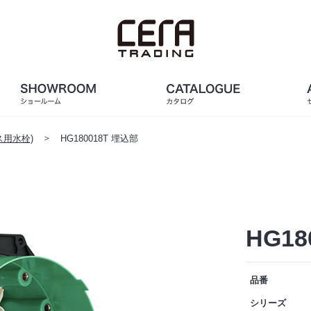
用水栓)
HG180018T 埋込部
HG18
品番
シリーズ