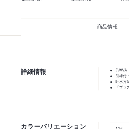
商品情報
詳細情報
JWWA
引棒付
吐水方
「ブラ
カラーバリエーション
-CH