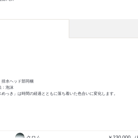
・排水ヘッド部同梱
法：泡沫
スめっき」は時間の経過とともに落ち着いた色合いに変化します。
クロム
￥230,000
（