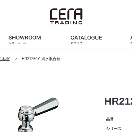
水栓)
HR21260Y 湯水混合栓
HR2
品番
シリーズ