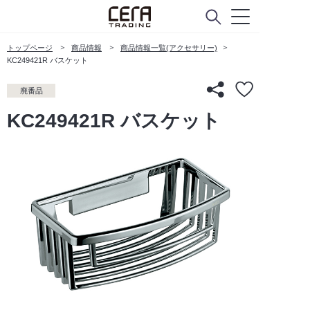
トップページ
商品情報
商品情報一覧(アクセサリー)
KC249421R バスケット
廃番品
KC249421R バスケット