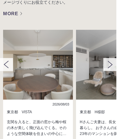
メージづくりにお役立てください。
MORE
2026/08/03
2026/07/
東京都 VISTA
東京都 H様邸
玄関を入ると、正面の窓から梅や桜
Hさんご夫妻は、長女・長男との4
の木が美しく飛び込んでくる。その
暮らし。 お子さんの成長を機に、
ような空間体験を住まいの中心に…
23年のマンションを購入し…