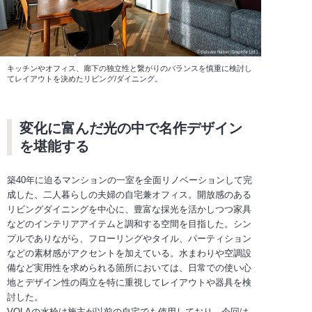
キッチンやオフィス、廊下の独立性と繋がりのバランスを慎重に検討し
てレイアウトを決めたリビング/ダイニング。
変化に富んだ光の中で名作デザイン
を堪能する
築40年に迫るマンションの一室を全面リノベーションして完
成した、二人暮らしの夫婦の自宅兼オフィス。開放感のある
リビングダイニングを中心に、豊富な採光を活かしつつ家具
などのインテリアアイテムと調和する空間を目指した。シン
プルでありながら、フローリングやタイル、パーティション
などの素材感がアクセントを加えている。水まわりや空調設
備など実用性を求められる箇所においては、日常での使い心
地とデザイン性の両立を特に重視してレイアウトや器具を検
討した。
VOLAの水栓は施主が以前の自宅でも使用しており、今回は