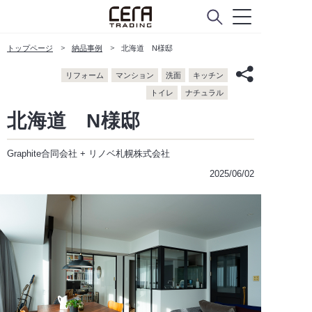
トップページ
納品事例
北海道 N様邸
リフォーム
マンション
洗面
キッチン
トイレ
ナチュラル
北海道 N様邸
Graphite合同会社 + リノベ札幌株式会社
2025/06/02