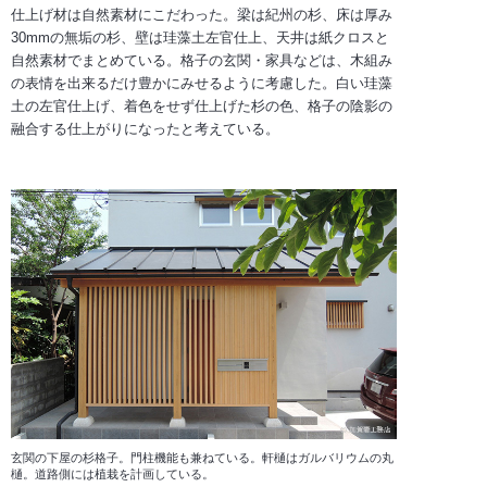
仕上げ材は自然素材にこだわった。梁は紀州の杉、床は厚み
30mmの無垢の杉、壁は珪藻土左官仕上、天井は紙クロスと
自然素材でまとめている。格子の玄関・家具などは、木組み
の表情を出来るだけ豊かにみせるように考慮した。白い珪藻
土の左官仕上げ、着色をせず仕上げた杉の色、格子の陰影の
融合する仕上がりになったと考えている。
玄関の下屋の杉格子。門柱機能も兼ねている。軒樋はガルバリウムの丸
樋。道路側には植栽を計画している。