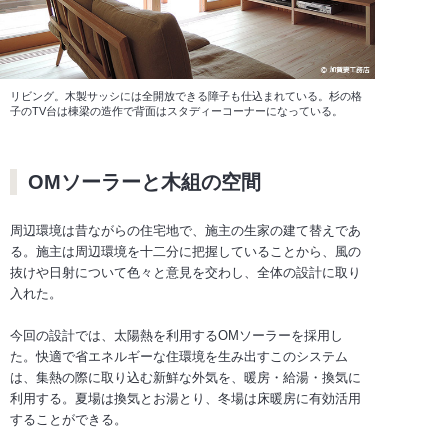
リビング。木製サッシには全開放できる障子も仕込まれている。杉の格
子のTV台は棟梁の造作で背面はスタディーコーナーになっている。
OMソーラーと木組の空間
周辺環境は昔ながらの住宅地で、施主の生家の建て替えであ
る。施主は周辺環境を十二分に把握していることから、風の
抜けや日射について色々と意見を交わし、全体の設計に取り
入れた。
今回の設計では、太陽熱を利用するOMソーラーを採用し
た。快適で省エネルギーな住環境を生み出すこのシステム
は、集熱の際に取り込む新鮮な外気を、暖房・給湯・換気に
利用する。夏場は換気とお湯とり、冬場は床暖房に有効活用
することができる。