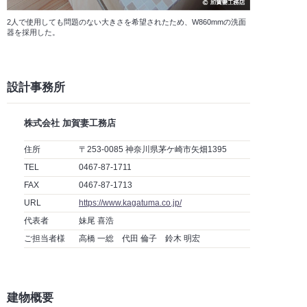
2人で使用しても問題のない大きさを希望されたため、W860mmの洗面
器を採用した。
設計事務所
株式会社 加賀妻工務店
住所
〒253-0085 神奈川県茅ケ崎市矢畑1395
TEL
0467-87-1711
FAX
0467-87-1713
URL
https://www.kagatuma.co.jp/
代表者
妹尾 喜浩
ご担当者様
高橋 一総 代田 倫子 鈴木 明宏
建物概要