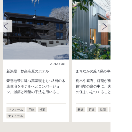
2026/06/01
2026/04/
新潟県 妙高高原のホテル
まちなかの緑 / 緑の中のいえ
豪雪地帯に建つ高基礎をもつ3層の木
樹木や庭石、灯籠が複雑に入り組
造住宅をホテルへとコンバージョ
住宅地の庭の中に、夫婦二人のた
ン。減築と増築の手法を用いるこ…
の住まいをつくることとなった。
リフォーム
戸建
洗面
新築
戸建
洗面
ナチュラル
ナチュラル