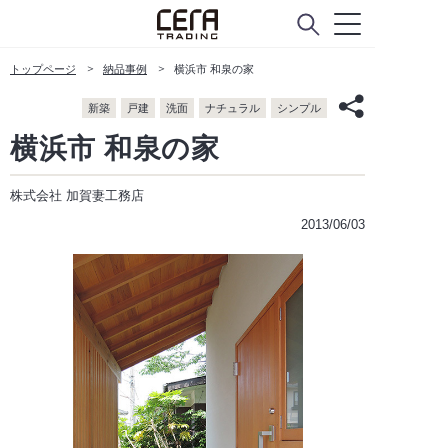
トップページ
納品事例
横浜市 和泉の家
新築
戸建
洗面
ナチュラル
シンプル
横浜市 和泉の家
株式会社 加賀妻工務店
2013/06/03