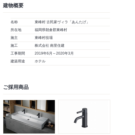
建物概要
名称
東峰村 古民家ヴィラ「あんたげ」
所在地
福岡県朝倉郡東峰村
施主
東峰村役場
施工
株式会社 南里住建
工事期間
2019年6月～2020年3月
建築用途
ホテル
ご採用商品