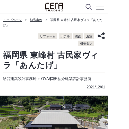
トップページ
納品事例
福岡県 東峰村 古民家ヴィラ「あんた
げ」
リフォーム
ホテル
洗面
浴室
和モダン
福岡県 東峰村 古民家ヴィ
ラ「あんたげ」
納谷建築設計事務所 + OYA/岡田祐介建築設計事務所
2021/12/01