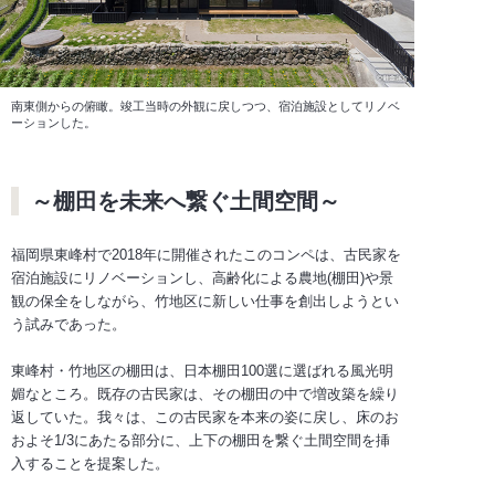
南東側からの俯瞰。竣工当時の外観に戻しつつ、宿泊施設としてリノベ
ーションした。
～棚田を未来へ繋ぐ土間空間～
福岡県東峰村で2018年に開催されたこのコンペは、古民家を
宿泊施設にリノベーションし、高齢化による農地(棚田)や景
観の保全をしながら、竹地区に新しい仕事を創出しようとい
う試みであった。
東峰村・竹地区の棚田は、日本棚田100選に選ばれる風光明
媚なところ。既存の古民家は、その棚田の中で増改築を繰り
返していた。我々は、この古民家を本来の姿に戻し、床のお
およそ1/3にあたる部分に、上下の棚田を繋ぐ土間空間を挿
入することを提案した。