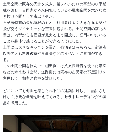
土間空間は既存の天井を抜き、梁レベルにロの字型の水平補
強を施し、古民家が本来内包している小屋裏空間を大きな吹
き抜け空間として表出させた。
古民家特有の勾配屋根のもと、利用者は太く大きな丸太梁が
飛び交うダイナミックな空間に包まれる。土間空間の南北の
壁は、内部からも石垣が見えるよう開放し、棚田の中にいる
ことを身体で感じることができるようにした。
土間には大きなキッチンを置き、宿泊者はもちろん、宿泊者
以外の人も料理教室や食事会などのイベントに参加ができ
る。
この土間空間を挟んで、棚田側には八女長野石を使った浴室
などの水まわり空間、道路側には既存の古民家の部屋割りを
利用して、和室と寝室を計画した。
どこにいても棚田を感じられるこの建築に対し、上品にさり
げなく必要な機能を叶えてくれる、セラトレーディングの製
品を採用した。