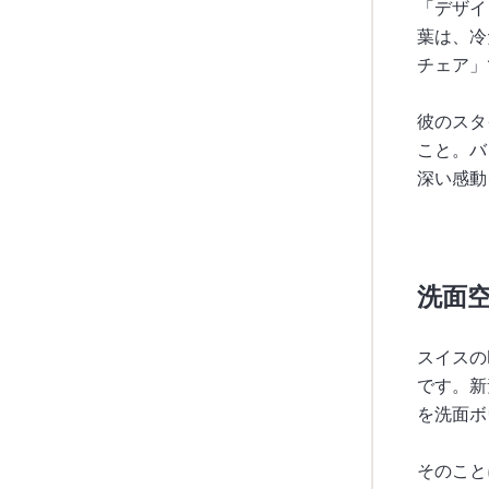
「デザイ
葉は、冷
チェア」
彼のスタ
こと。バ
深い感動
洗面
スイスの
です。新
を洗面ボ
そのこと