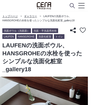
トップページ
ギャラリー
LAUFENの洗面ボウル、
HANSGROHEの水栓を使ったシンプルな洗面化粧室_gallery18
洗面ボウル（洗面器）
洗面・手洗器用水栓
LAUFEN
HANSGROHE
洗面化粧室
トイレ
LAUFENの洗面ボウル、
HANSGROHEの水栓を使った
シンプルな洗面化粧室
_gallery18