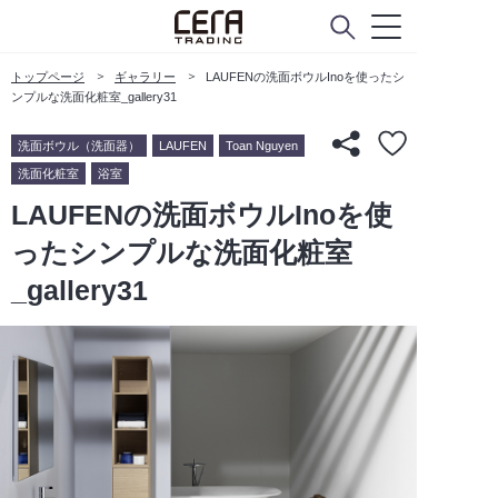
トップページ
ギャラリー
LAUFENの洗面ボウルInoを使ったシ
ンプルな洗面化粧室_gallery31
洗面ボウル（洗面器）
LAUFEN
Toan Nguyen
洗面化粧室
浴室
LAUFENの洗面ボウルInoを使
ったシンプルな洗面化粧室
_gallery31