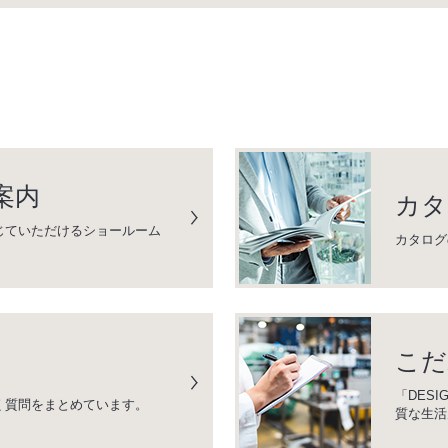
案内
カタ
じていただけるショールーム
カタログ
こだ
「DESI
く質問をまとめています。
質な生活