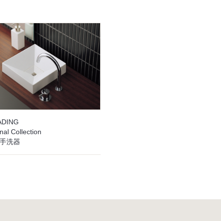
ADING
nal Collection
R 手洗器