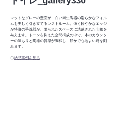
トイレ_gallery330
マットなグレーの壁面が、白い衛生陶器の滑らかなフォル
ムを美しく引き立てるレストルーム。薄く軽やかなエッジ
が特徴の手洗器が、限られたスペースに洗練された印象を
与えます。トーンを抑えた空間構成の中で、木のカウンタ
ーの温もりと陶器の質感が調和し、静かで心地よい時を刻
みます。
〇
納品事例を見る