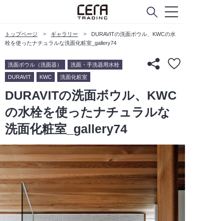
トップページ
ギャラリー
DURAVITの洗面ボウル、KWCの水
栓を使ったナチュラルな洗面化粧室_gallery74
洗面ボウル（洗面器）
洗面・手洗器用水栓
DURAVIT
KWC
洗面化粧室
DURAVITの洗面ボウル、KWC
の水栓を使ったナチュラルな
洗面化粧室_gallery74