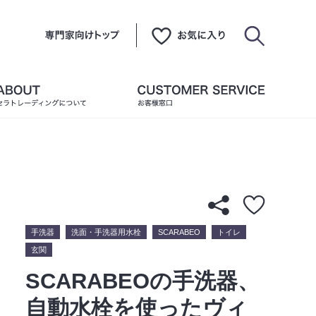
手洗器
洗面・手洗器用水栓
SCARABEO
トイレ
玄関
SCARABEOの手洗器、
自動水栓を使ったヴィ