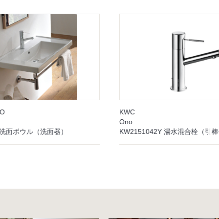
EO
KWC
Ono
5R 洗面ボウル（洗面器）
KW2151042Y 湯水混合栓（引