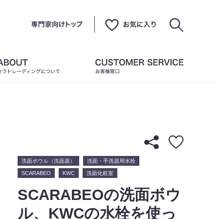
洗面ボウル（洗面器）
洗面・手洗器用水栓
SCARABEO
KWC
洗面化粧室
SCARABEOの洗面ボウ
ル、KWCの水栓を使っ