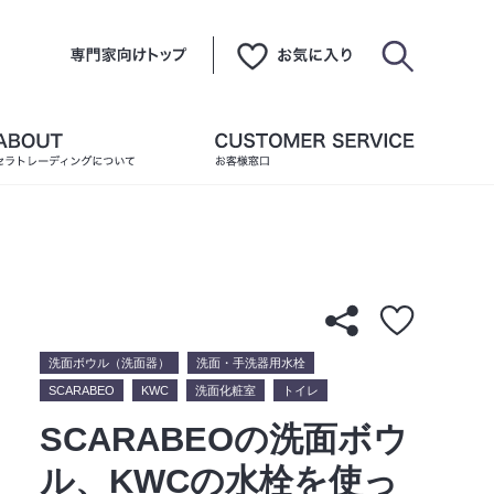
洗面ボウル（洗面器）
洗面・手洗器用水栓
SCARABEO
KWC
洗面化粧室
トイレ
SCARABEOの洗面ボウ
ル、KWCの水栓を使っ