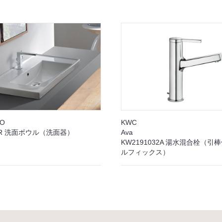
EO
KWC
5GR 洗面ボウル（洗面器）
Ava
KW2191032A 湯水混合栓（引
ルフィックス）