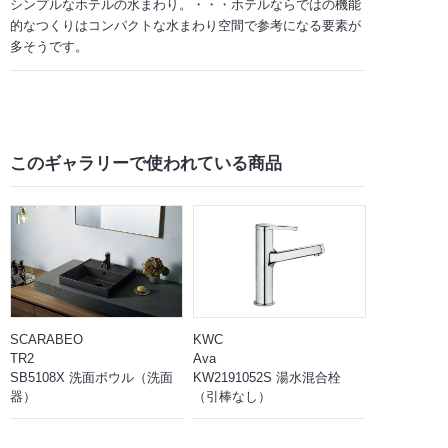
シンプルなホテルの水まわり。・・・ホテルならではの機能
的なつくりはコンパクトな水まわり空間で参考になる要素が
多そうです。
このギャラリーで
使われている商品
SCARABEO
KWC
TR2
Ava
SB5108X 洗面ボウル（洗面
KW2191052S 湯水混合栓
器）
（引棒なし）