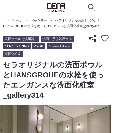
トップページ
ギャラリー
セラオリジナルの洗面ボウルと
HANSGROHEの水栓を使ったエレガンスな洗面化粧室_gallery314
洗面ボウル（洗面器）
洗面・手洗器用水栓
CERA TRADING
AXOR
Antonio Citterio
洗面化粧室
セラオリジナルの洗面ボウル
とHANSGROHEの水栓を使っ
たエレガンスな洗面化粧室
_gallery314