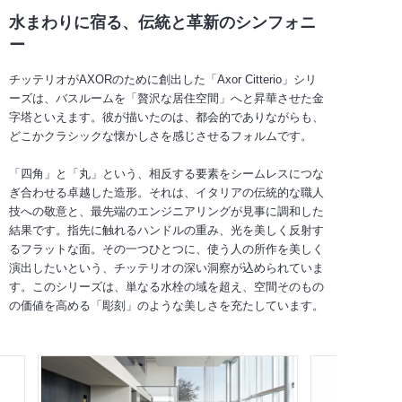
水まわりに宿る、伝統と革新のシンフォニ
ー
チッテリオがAXORのために創出した「Axor Citterio」シリ
ーズは、バスルームを「贅沢な居住空間」へと昇華させた金
字塔といえます。彼が描いたのは、都会的でありながらも、
どこかクラシックな懐かしさを感じさせるフォルムです。
「四角」と「丸」という、相反する要素をシームレスにつな
ぎ合わせる卓越した造形。それは、イタリアの伝統的な職人
技への敬意と、最先端のエンジニアリングが見事に調和した
結果です。指先に触れるハンドルの重み、光を美しく反射す
るフラットな面。その一つひとつに、使う人の所作を美しく
演出したいという、チッテリオの深い洞察が込められていま
す。このシリーズは、単なる水栓の域を超え、空間そのもの
の価値を高める「彫刻」のような美しさを充たしています。