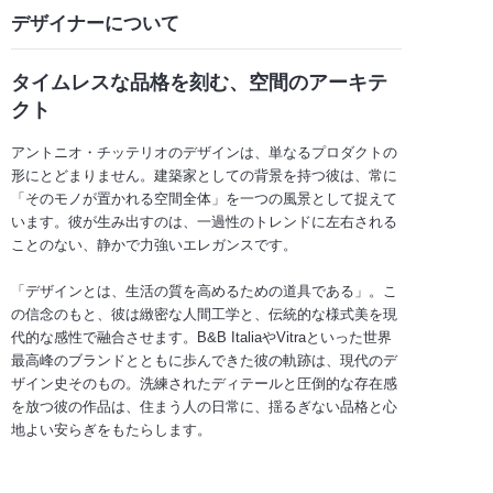
デザイナーについて
タイムレスな品格を刻む、空間のアーキテ
クト
アントニオ・チッテリオのデザインは、単なるプロダクトの
形にとどまりません。建築家としての背景を持つ彼は、常に
「そのモノが置かれる空間全体」を一つの風景として捉えて
います。彼が生み出すのは、一過性のトレンドに左右される
ことのない、静かで力強いエレガンスです。
「デザインとは、生活の質を高めるための道具である」。こ
の信念のもと、彼は緻密な人間工学と、伝統的な様式美を現
代的な感性で融合させます。B&B ItaliaやVitraといった世界
最高峰のブランドとともに歩んできた彼の軌跡は、現代のデ
ザイン史そのもの。洗練されたディテールと圧倒的な存在感
を放つ彼の作品は、住まう人の日常に、揺るぎない品格と心
地よい安らぎをもたらします。