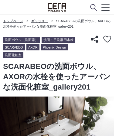
トップページ
ギャラリー
SCARABEOの洗面ボウル、AXORの
水栓を使ったアーバンな洗面化粧室_gallery201
洗面ボウル（洗面器）
洗面・手洗器用水栓
SCARABEO
AXOR
Phoenix Design
洗面化粧室
SCARABEOの洗面ボウル、
AXORの水栓を使ったアーバン
な洗面化粧室_gallery201