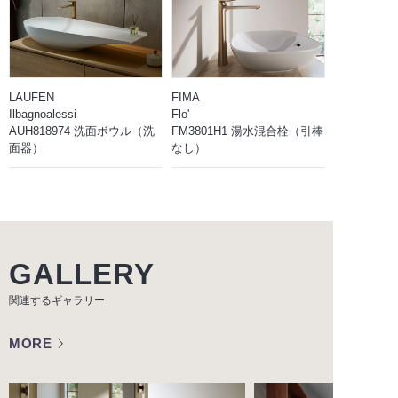
LAUFEN
FIMA
Ilbagnoalessi
Flo'
AUH818974 洗面ボウル（洗
FM3801H1 湯水混合栓（引棒
面器）
なし）
GALLERY
関連するギャラリー
MORE