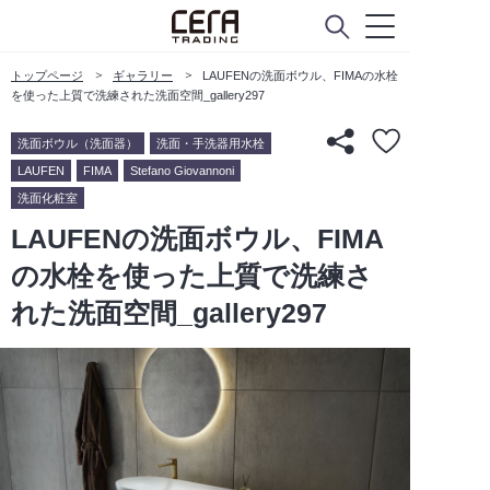
トップページ
ギャラリー
LAUFENの洗面ボウル、FIMAの水栓
を使った上質で洗練された洗面空間_gallery297
洗面ボウル（洗面器）
洗面・手洗器用水栓
LAUFEN
FIMA
Stefano Giovannoni
洗面化粧室
LAUFENの洗面ボウル、FIMA
の水栓を使った上質で洗練さ
れた洗面空間_gallery297