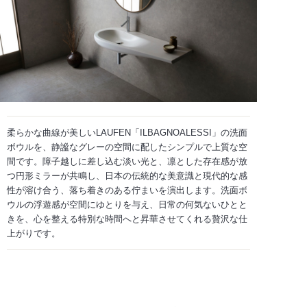
柔らかな曲線が美しいLAUFEN「ILBAGNOALESSI」の洗面
ボウルを、静謐なグレーの空間に配したシンプルで上質な空
間です。障子越しに差し込む淡い光と、凛とした存在感が放
つ円形ミラーが共鳴し、日本の伝統的な美意識と現代的な感
性が溶け合う、落ち着きのある佇まいを演出します。洗面ボ
ウルの浮遊感が空間にゆとりを与え、日常の何気ないひとと
きを、心を整える特別な時間へと昇華させてくれる贅沢な仕
上がりです。