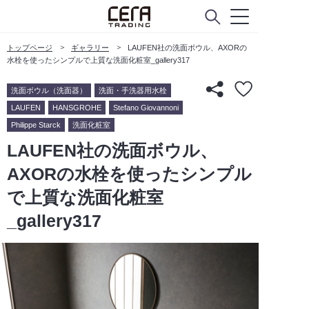
トップページ
ギャラリー
LAUFEN社の洗面ボウル、AXORの
水栓を使ったシンプルで上質な洗面化粧室_gallery317
洗面ボウル（洗面器）
洗面・手洗器用水栓
LAUFEN
HANSGROHE
Stefano Giovannoni
Philippe Starck
洗面化粧室
LAUFEN社の洗面ボウル、
AXORの水栓を使ったシンプル
で上質な洗面化粧室
_gallery317