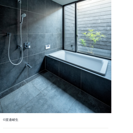
©渡邊崚生