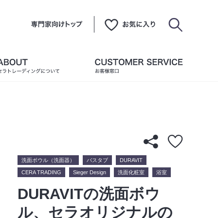
洗面ボウル（洗面器）
バスタブ
DURAVIT
CERA TRADING
Sieger Design
洗面化粧室
浴室
DURAVITの洗面ボウ
ル、セラオリジナルの