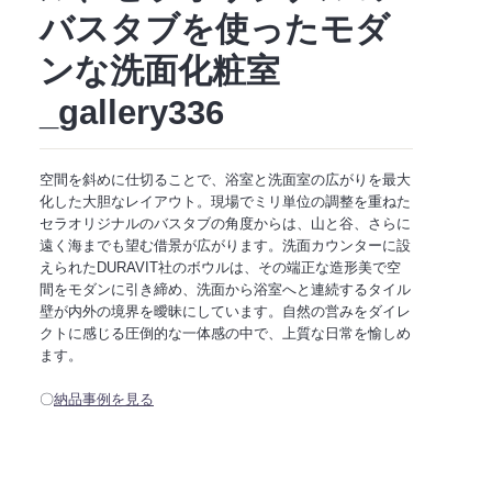
バスタブを使ったモダ
ンな洗面化粧室
_gallery336
空間を斜めに仕切ることで、浴室と洗面室の広がりを最大
化した大胆なレイアウト。現場でミリ単位の調整を重ねた
セラオリジナルのバスタブの角度からは、山と谷、さらに
遠く海までも望む借景が広がります。洗面カウンターに設
えられたDURAVIT社のボウルは、その端正な造形美で空
間をモダンに引き締め、洗面から浴室へと連続するタイル
壁が内外の境界を曖昧にしています。自然の営みをダイレ
クトに感じる圧倒的な一体感の中で、上質な日常を愉しめ
ます。
〇
納品事例を見る